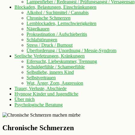
Lampenfieber / Redeangst / Prüfungsangst / Versagensan
Blockaden, Belastungen, Einschränkungen
Alkohol / Suchtmittel / Cannabis
Chronische Schmerzen
Lernblockaden, Lernschwierigkeiten
Nägelkauen
Prokrastination / Aufschieberitis
Schlafstörungen
Stress / Druck / Burnout
Überforderung / Unordnung / Messie-Syndrom
Seelische Verletzungen, Kränkungen
Eifersucht, Liebeskummer, Trennung
Schuldgefühle / Schamgefühle
Selbstliebe, inneres Kind
Selbstvertrauen
Wut, Ärger, Zorn, Aggression
Trauer, Verluste, Abschiede
Hypnose Kinder und Jugendliche
Über mich
Psychologische Beratung
Chronische Schmerzen