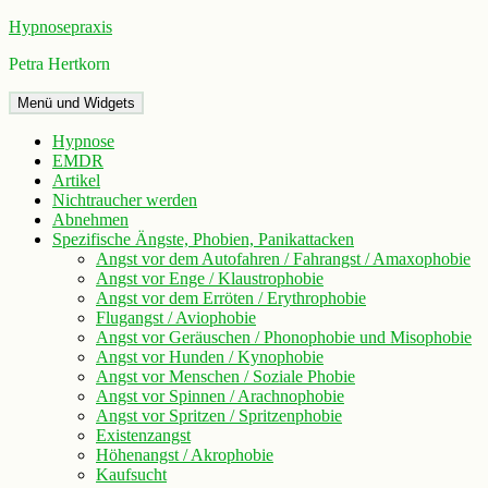
Zum
Hypnosepraxis
Inhalt
Petra Hertkorn
springen
Menü und Widgets
Hypnose
EMDR
Artikel
Nichtraucher werden
Abnehmen
Spezifische Ängste, Phobien, Panikattacken
Angst vor dem Autofahren / Fahrangst / Amaxophobie
Angst vor Enge / Klaustrophobie
Angst vor dem Erröten / Erythrophobie
Flugangst / Aviophobie
Angst vor Geräuschen / Phonophobie und Misophobie
Angst vor Hunden / Kynophobie
Angst vor Menschen / Soziale Phobie
Angst vor Spinnen / Arachnophobie
Angst vor Spritzen / Spritzenphobie
Existenzangst
Höhenangst / Akrophobie
Kaufsucht