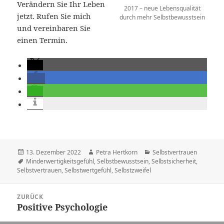
Verändern Sie Ihr Leben
2017 – neue Lebensqualität
jetzt. Rufen Sie mich
durch mehr Selbstbewusstsein
und vereinbaren Sie
einen Termin.
Veröffentlicht
Autor
Kategorien
13. Dezember 2022
Petra Hertkorn
Selbstvertrauen
am
Schlagwörter
Minderwertigkeitsgefühl
,
Selbstbewusstsein
,
Selbstsicherheit
,
Selbstvertrauen
,
Selbstwertgefühl
,
Selbstzweifel
Beitragsnavigation
ZURÜCK
Positive Psychologie
Vorheriger
Beitrag: